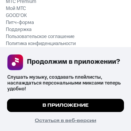
MTС Premium
Мой МТС
GOOD’OK
Питч-форма
Поддержка
Пользовательское соглашение
Политика конфиденциальности
Рекомендательные технологии
Продолжим в приложении? 
СКАЧАТЬ ПРИЛОЖЕНИЕ
Слушать музыку, создавать плейлисты, 
наслаждаться персональными миксами теперь 
удобно!
Незаконное потребление наркотических средств,
психотропных веществ, их аналогов причиняет вред здоровью,
Мы используем куки, чтобы на сайте все
В ПРИЛОЖЕНИЕ
их незаконный оборот запрещён и влечёт установленную
работало.
Подробнее
законодательством ответственность.
© 2026 ООО «КИОН».
ПОНЯТНО
Остаться в веб-версии
Все права защищены
18+
Главная
В приложение
Избранное