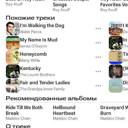
Roy Acuff
Songs
Favorites V
Roy Acuff
Roy Acuff
Похожие треки
I'm Walking the Dog
I 
Webb Pierce
Do
My Name Is Mud
In
James O'Gwynn
Th
Honeycomb
Ti
Marty Wilde
Bi
Kentucky
(W
The Louvin Brothers
Bi
Fair and Tender Ladies
Di
The Grandpa Jones Family
Ge
Рекомендованные альбомы
Ride Till We Both
Hellbound
Graveyard 
Break
Heartbeat
Burn
Maddox Chain
Maddox Chain
Maddox Chain
О треке