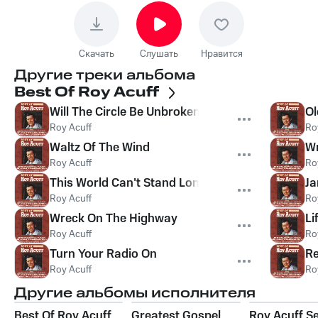
Скачать
Слушать
Нравится
Другие треки альбома
Best Of Roy Acuff
Will The Circle Be Unbroken
Ol
Roy Acuff
Ro
Waltz Of The Wind
Wr
Roy Acuff
Ro
This World Can't Stand Long
J
Roy Acuff
Ro
Wreck On The Highway
Li
Roy Acuff
Ro
Turn Your Radio On
R
Roy Acuff
Ro
Другие альбомы исполнителя
Best Of Roy Acuff
Greatest Gospel
Roy Acuff Se