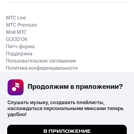
MTС Live
MTС Premium
Мой МТС
GOOD’OK
Питч-форма
Поддержка
Пользовательское соглашение
Политика конфиденциальности
Рекомендательные технологии
Продолжим в приложении? 
СКАЧАТЬ ПРИЛОЖЕНИЕ
Слушать музыку, создавать плейлисты, 
наслаждаться персональными миксами теперь 
удобно!
Незаконное потребление наркотических средств,
психотропных веществ, их аналогов причиняет вред здоровью,
Мы используем куки, чтобы на сайте все
В ПРИЛОЖЕНИЕ
их незаконный оборот запрещён и влечёт установленную