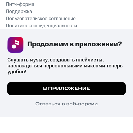
Питч-форма
Поддержка
Пользовательское соглашение
Политика конфиденциальности
Рекомендательные технологии
Продолжим в приложении? 
СКАЧАТЬ ПРИЛОЖЕНИЕ
Слушать музыку, создавать плейлисты, 
наслаждаться персональными миксами теперь 
удобно!
Незаконное потребление наркотических средств,
психотропных веществ, их аналогов причиняет вред здоровью,
Мы используем куки, чтобы на сайте все
В ПРИЛОЖЕНИЕ
их незаконный оборот запрещён и влечёт установленную
работало.
Подробнее
законодательством ответственность.
© 2026 ООО «КИОН».
ПОНЯТНО
Остаться в веб-версии
Все права защищены
18+
Главная
В приложение
Избранное