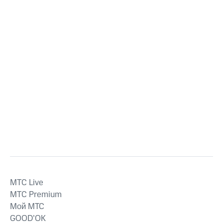
MTС Live
MTС Premium
Мой МТС
GOOD’OK