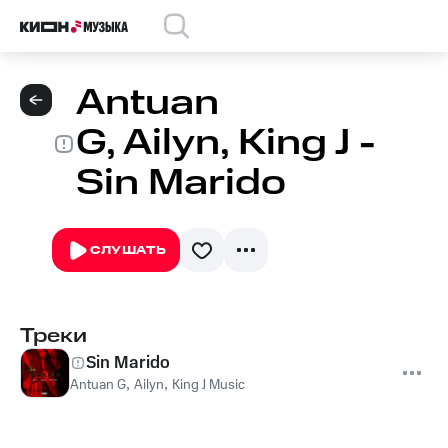
Antuan
G, Ailyn, King J -
Sin Marido
СЛУШАТЬ
Треки
Sin Marido
Antuan G
,
Ailyn
,
King J Music