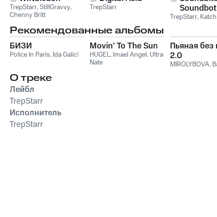
TrepStarr
,
StillGravvy
,
TrepStarr
Soundbot
Chenny Britt
TrepStarr
,
Katchi
Рекомендованные альбомы
БИЗИ
Movin' To The Sun
Пьяная без
Police In Paris
,
Ida Galich
HUGEL
,
Imael Angel
,
Ultra
2.0
Nate
MIROLYBOVA
,
B
О треке
Лейбл
TrepStarr
Исполнитель
TrepStarr