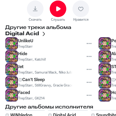
Скачать
Слушать
Нравится
Другие треки альбома
Digital Acid
UnlikeU
Pe
TrepStarr
Tr
Hide
Al
TrepStarr
,
Katchii!
Tr
Jet
S
TrepStarr
,
Samurai Mack
,
Niko Juliano
Tr
Can't Sleep
TrepStarr
,
StillGravvy
,
Gracie Grace
Tr
Faced
Ho
TrepStarr
,
GK214
Tr
Другие альбомы исполнителя
WINbledon
Digital Acid
Soundbit