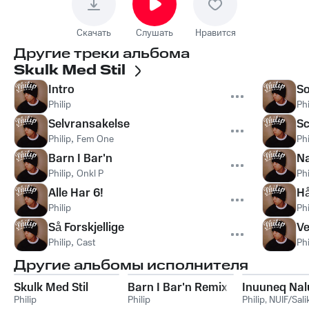
Скачать
Слушать
Нравится
Другие треки альбома
Skulk Med Stil
Intro
So
Philip
Phi
Selvransakelse
S
Philip
,
Fem One
Phi
Barn I Bar'n
Na
Philip
,
Onkl P
Phi
Alle Har 6!
Hå
Philip
Phi
Så Forskjellige
Ve
Philip
,
Cast
Phi
Другие альбомы исполнителя
Skulk Med Stil
Barn I Bar'n Remix
Inuuneq Nal
Philip
Philip
Philip
,
NUIF/Sali