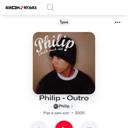
Трек
Philip - Outro
Philip
Рэп и хип-хоп
2005