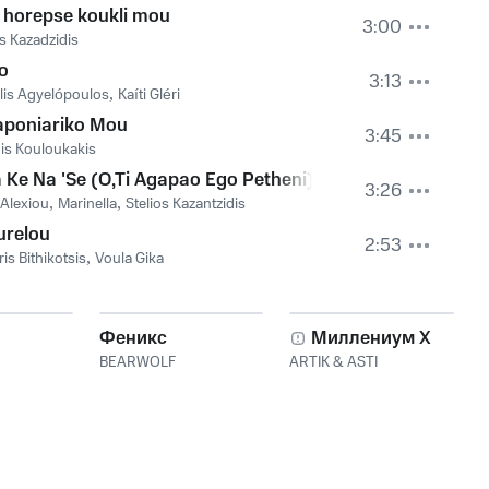
 horepse koukli mou
3:00
os Kazadzidis
o
3:13
is Agyelópoulos
,
Kaíti Gléri
aponiariko Mou
3:45
is Kouloukakis
 Ke Na 'Se (O,Ti Agapao Ego Petheni)
3:26
 Alexiou
,
Marinella
,
Stelios Kazantzidis
urelou
2:53
is Bithikotsis
,
Voula Gika
Феникс
Миллениум X
BEARWOLF
ARTIK & ASTI