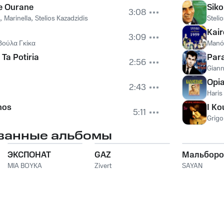
e Ourane
Siko
3:08
,
Marinella
,
Stelios Kazadzidis
Steli
Kair
3:09
Βούλα Γκίκα
Manól
 Ta Potiria
Par
2:56
Giann
Opia
2:43
Haris
nos
I Ko
5:11
Grigor
ванные альбомы
ЭКСПОНАТ
GAZ
Мальборо
MIA BOYKA
Zivert
SAYAN