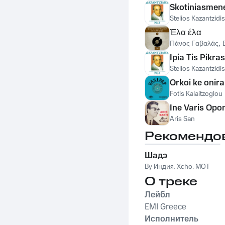
Skotiniasmen
Stelios Kazantzidis
Έλα έλα
Πάνος Γαβαλάς
,
Ipia Tis Pikras
Stelios Kazantzidis
Orkoi ke onira
Fotis Kalaitzoglou
Ine Varis Opo
Aris San
Рекомендо
Шадэ
By Индия
,
Xcho
,
MOT
О треке
Лейбл
EMI Greece
Исполнитель