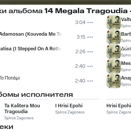
ки альбома
14 Megala Tragoudia 
Valt
3:04
Spiro
 Adamosan (Kouveda Me Ton Haro)
Bar
3:15
Spiro
Patisa (I Stepped On A Rotten Board)
Δώσ
2:26
Spiro
Mes
2:40
Spiro
Το Ποτάμι
Anap
2:40
Spiro
бомы исполнителя
Ta Kalitera Mou
I Hrisi Epohi
Hrisi Epohi
Tragoudia
Spiros Zagoreos
Spiros Zagor
Spiros Zagoreos
еки