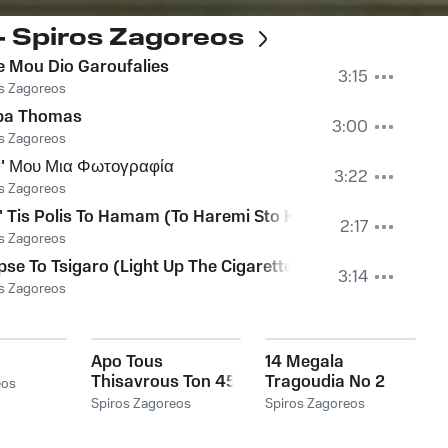
- Spiros Zagoreos
e Mou Dio Garoufalies
3:15
s Zagoreos
ba Thomas
3:00
s Zagoreos
' Μου Μια Φωτογραφία
3:22
s Zagoreos
' Tis Polis To Hamam (To Haremi Sto Hamam)
2:17
s Zagoreos
se To Tsigaro (Light Up The Cigarette)
3:14
s Zagoreos
Apo Tous
14 Megala
Thisavrous Ton 45
Tragoudia No 2
eos
Strofon
Spiros Zagoreos
Spiros Zagoreos