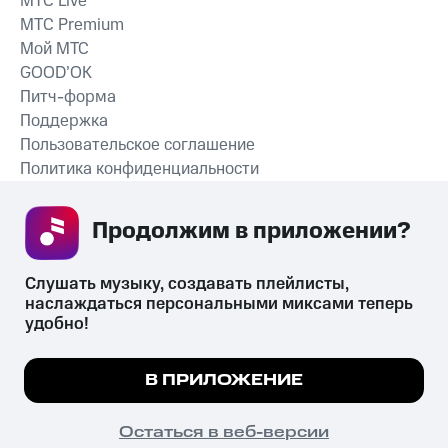
MTС Live
MTС Premium
Мой МТС
GOOD’OK
Питч-форма
Поддержка
Пользовательское соглашение
Политика конфиденциальности
Рекомендательные технологии
Продолжим в приложении? 
СКАЧАТЬ ПРИЛОЖЕНИЕ
Слушать музыку, создавать плейлисты, 
наслаждаться персональными миксами теперь 
удобно!
Незаконное потребление наркотических средств,
психотропных веществ, их аналогов причиняет вред здоровью,
Мы используем куки, чтобы на сайте все
В ПРИЛОЖЕНИЕ
их незаконный оборот запрещён и влечёт установленную
работало.
Подробнее
законодательством ответственность.
© 2026 ООО «КИОН».
ПОНЯТНО
Остаться в веб-версии
Все права защищены
18+