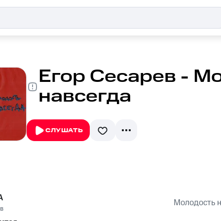
Егор Сесарев - М
навсегда
СЛУШАТЬ
А
Молодость н
в