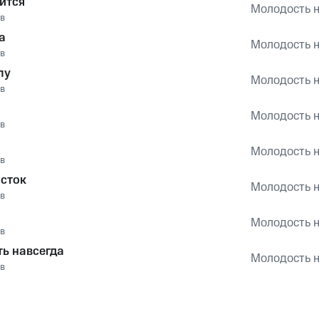
ится
Молодость н
в
а
Молодость н
в
лу
Молодость н
в
Молодость н
в
Молодость н
в
сток
Молодость н
в
Молодость н
в
ь навсегда
Молодость н
в