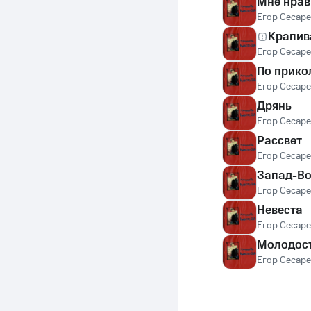
Мне нрав
Егор Сесаре
Крапив
Егор Сесаре
По прико
Егор Сесаре
Дрянь
Егор Сесаре
Рассвет
Егор Сесаре
Запад-Во
Егор Сесаре
Невеста
Егор Сесаре
Молодост
Егор Сесаре