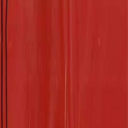
MTС Live
MTС Premium
Мой МТС
GOOD’OK
Питч-форма
Поддержка
Пользовательское соглашение
Политика конфиденциальности