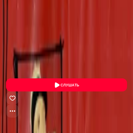
Егор Сесарев - Дрянь
Егор Сесарев
Егор Сесарев
Русская поп-музыка
2021
3:19
СЛУШАТЬ
Скачать