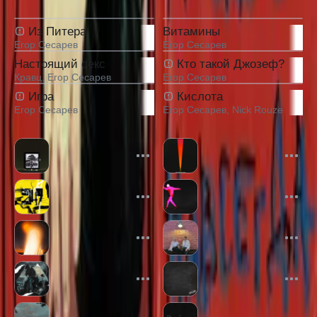
Другие альбомы исполнителя
Из Питера
Витамины
Егор Сесарев
Егор Сесарев
Настоящий секс
Кто такой Джозеф?
Кравц
,
Егор Сесарев
Егор Сесарев
Игра
Кислота
Егор Сесарев
Егор Сесарев
,
Nick Rouze
Похожие треки
Шёпотом
Оставь нас
Runway53
Обстоятельства
Не сделал что хотел
может иногда
Форест
Форест
Останемся здесь
Это и есть Love
ZOLOTO
Фейгин
DISCONNECT
Инди
,
,
SENSEE
Becpot
RILEYN
Ashlex
Луна
Земля