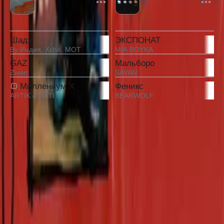
terrr
Alexey Krivdin
Рекомендованные альбомы
Шадэ
ЭКСПОНАТ
By Индия
,
Xcho
,
MOT
MIA BOYKA
GAZ
Мальборо
Zivert
SAYAN
Миллениум X
Феникс
ARTIK & ASTI
BEARWOLF
О треке
Лейбл
Zion Music
Исполнитель
Егор Сесарев