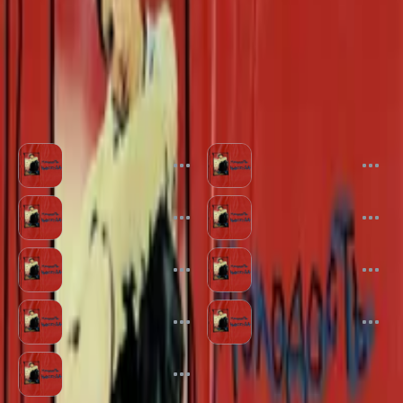
Слушать
Нравится
Другие треки альбома
Молодость навсегда
Сторона А
Рассвет
Егор Сесарев
Егор Сесарев
Мне нравится
Запад-Восток
Егор Сесарев
Егор Сесарев
Крапива
Невеста
Егор Сесарев
Егор Сесарев
По приколу
Молодость навсегда
Егор Сесарев
Егор Сесарев
Дрянь
Егор Сесарев