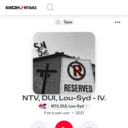
Трек
NTV, DUI, Lou-Syd - IV.
NTV, DUI, Lou-Syd
Рэп и хип-хоп
2021