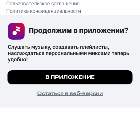
Пользовательское соглашение
Политика конфиденциальности
Рекомендательные технологии
Продолжим в приложении? 
СКАЧАТЬ ПРИЛОЖЕНИЕ
Слушать музыку, создавать плейлисты, 
наслаждаться персональными миксами теперь 
удобно!
Незаконное потребление наркотических средств,
психотропных веществ, их аналогов причиняет вред здоровью,
Мы используем куки, чтобы на сайте все
В ПРИЛОЖЕНИЕ
их незаконный оборот запрещён и влечёт установленную
работало.
Подробнее
законодательством ответственность.
© 2026 ООО «КИОН».
ПОНЯТНО
Остаться в веб-версии
Все права защищены
18+
Главная
В приложение
Избранное