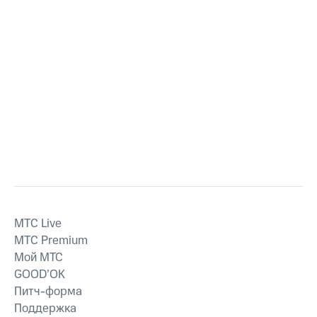
MTС Live
MTС Premium
Мой МТС
GOOD’OK
Питч-форма
Поддержка