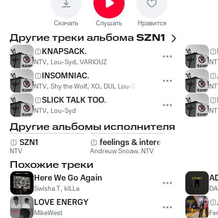
Скачать
Слушать
Нравится
Другие треки альбома
SZN1
KNAPSACK.
NTV
,
Lou-Syd
,
VARIOUZ
NT
INSOMNIAC.
NTV
,
Shy the Wolf
,
XO
,
DUI
,
Lou-Syd
NT
SLICK TALK TOO.
NTV
,
Lou-Syd
NT
Другие альбомы исполнителя
SZN1
feelings & interest
NTV
Andreuw Snoaw
,
NTV
Похожие треки
Here We Go Again
A
Swisha T
,
kiLLa
DA
LOVE ENERGY
MikeWest
Fe