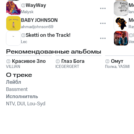
WayWay
Mo
Malysk
Ia
BABY JOHNSON
Mo
ahmadjohnson69
Ra
Sketti on the Track!
Lec
Ve
Рекомендованные альбомы
Красивое Зло
Глаз Бога
Омут
VILLIAN
ICEGERGERT
Полка
,
YASMI
О треке
Лейбл
Bassment
Исполнитель
NTV, DUI, Lou-Syd