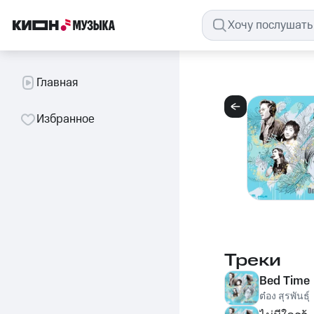
Главная
Избранное
Треки
Bed Time
ต๋อง สุรพันธุ์