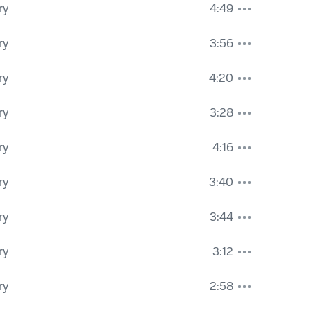
ry
4:49
ry
3:56
ry
4:20
ry
3:28
ry
4:16
ry
3:40
ry
3:44
ry
3:12
ry
2:58