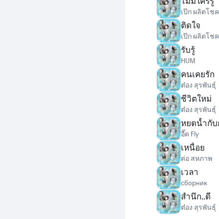
ไม่มีใครรู้
เป๊ก ผลิตโชค
ติดใจ
เป๊ก ผลิตโชค
รับรู้
HUM
คนเคยรัก
ต๋อง สุรพันธุ์
ชีวิตใหม่
ต๋อง สุรพันธุ์
หยดน้ำกั
อี๊ด Fly
เหนื่อย
ต่อ สหภาพ
เวลา
сборник
สำนึก..ดี
ต๋อง สุรพันธุ์