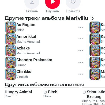
Скачать
Слушать
Нравится
Другие треки альбома
Marivillu
Aa Ragam
Ka
Shine
Aj
Annorikkal
Ka
Madhu Annanad
Sh
Azhake
Ko
Madhu Annanad
Ma
Chandra Prakasam
K
Suman
Aj
Chirikku
Ma
Vineesh
Bi
Другие альбомы исполнителя
Hungry Animal
Bitch
Stimulati
Rise
Shine
Exciting
Shine
,
Phil Aseo
Lingus
,
Shine fe