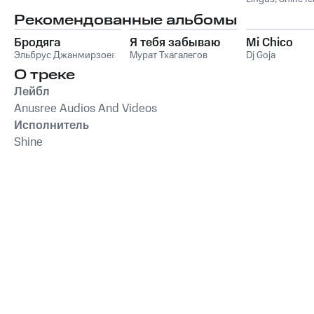
Connie Lingus &
Рекомендованные альбомы
Aseo
Бродяга
Я тебя забываю
Mi Chico
Эльбрус Джанмирзоев
Мурат Тхагалегов
Dj Goja
О треке
Лейбл
Anusree Audios And Videos
Исполнитель
Shine