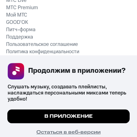
MTС Live
MTС Premium
Мой МТС
GOOD’OK
Питч-форма
Поддержка
Пользовательское соглашение
Политика конфиденциальности
Рекомендательные технологии
Продолжим в приложении? 
СКАЧАТЬ ПРИЛОЖЕНИЕ
Слушать музыку, создавать плейлисты, 
наслаждаться персональными миксами теперь 
удобно!
Незаконное потребление наркотических средств,
психотропных веществ, их аналогов причиняет вред здоровью,
Мы используем куки, чтобы на сайте все
В ПРИЛОЖЕНИЕ
их незаконный оборот запрещён и влечёт установленную
работало.
Подробнее
законодательством ответственность.
© 2026 ООО «КИОН».
ПОНЯТНО
Остаться в веб-версии
Все права защищены
18+