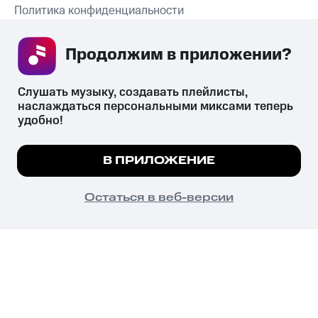
Политика конфиденциальности
Рекомендательные технологии
Продолжим в приложении? 
СКАЧАТЬ ПРИЛОЖЕНИЕ
Слушать музыку, создавать плейлисты, 
наслаждаться персональными миксами теперь 
удобно!
Незаконное потребление наркотических средств,
психотропных веществ, их аналогов причиняет вред здоровью,
Мы используем куки, чтобы на сайте все
В ПРИЛОЖЕНИЕ
их незаконный оборот запрещён и влечёт установленную
работало.
Подробнее
законодательством ответственность.
© 2026 ООО «КИОН».
ПОНЯТНО
Остаться в веб-версии
Все права защищены
18+
Главная
В приложение
Избранное