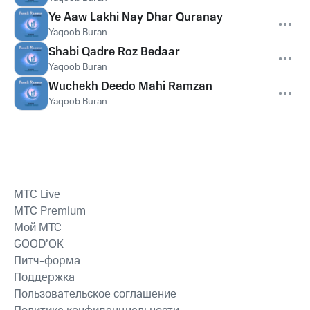
Ye Aaw Lakhi Nay Dhar Quranay
Yaqoob Buran
Shabi Qadre Roz Bedaar
Yaqoob Buran
Wuchekh Deedo Mahi Ramzan
Yaqoob Buran
MTС Live
MTС Premium
Мой МТС
GOOD’OK
Питч-форма
Поддержка
Пользовательское соглашение