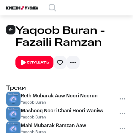
Yaqoob Buran -
Fazaili Ramzan
СЛУШАТЬ
Треки
Reth Mubarak Aaw Noori Nooran
Yaqoob Buran
Mashooq Noori Chani Hoori Waniwan
Yaqoob Buran
Mahi Mubarak Ramzan Aaw
Yaqoob Buran