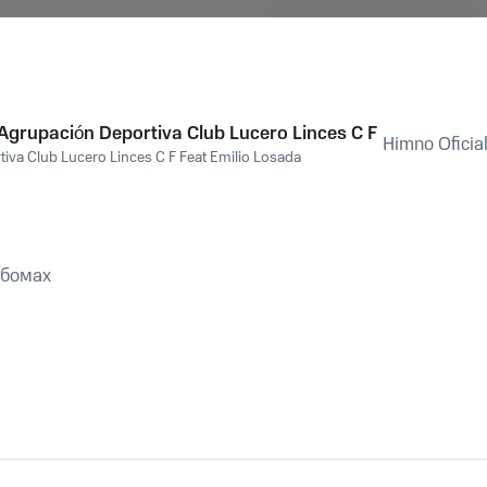
 Agrupación Deportiva Club Lucero Linces C F
Himno Oficia
iva Club Lucero Linces C F Feat Emilio Losada
ьбомах