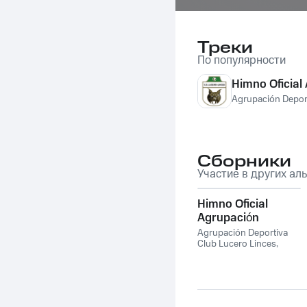
Треки
По популярности
Himno Oficial
Agrupación Deport
Сборники
Участие в других ал
Himno Oficial
Agrupación
Deportiva Club
Agrupación Deportiva
Lucero Linces
Club Lucero Linces
,
Emilio Losada