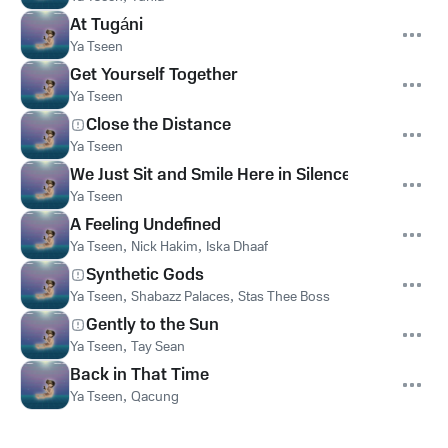
At Tugáni
Ya Tseen
Get Yourself Together
Ya Tseen
Close the Distance
Ya Tseen
We Just Sit and Smile Here in Silence
Ya Tseen
A Feeling Undefined
Ya Tseen
,
Nick Hakim
,
Iska Dhaaf
Synthetic Gods
Ya Tseen
,
Shabazz Palaces
,
Stas Thee Boss
Gently to the Sun
Ya Tseen
,
Tay Sean
Back in That Time
Ya Tseen
,
Qacung