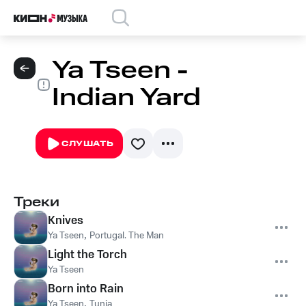
Ya Tseen -
Indian Yard
СЛУШАТЬ
Треки
Knives
Ya Tseen
,
Portugal. The Man
Light the Torch
Ya Tseen
Born into Rain
Ya Tseen
,
Tunia