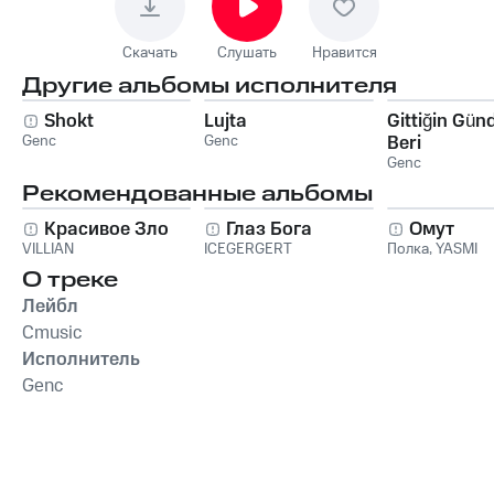
Скачать
Слушать
Нравится
Другие альбомы исполнителя
Shokt
Lujta
Gittiğin Gün
Genc
Genc
Beri
Genc
Рекомендованные альбомы
Красивое Зло
Глаз Бога
Омут
VILLIAN
ICEGERGERT
Полка
,
YASMI
О треке
Лейбл
Cmusic
Исполнитель
Genc