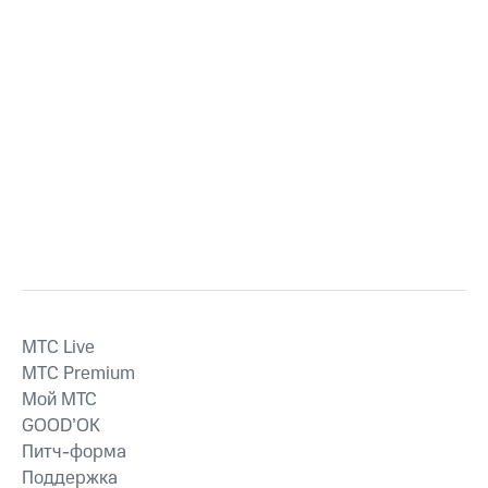
MTС Live
MTС Premium
Мой МТС
GOOD’OK
Питч-форма
Поддержка