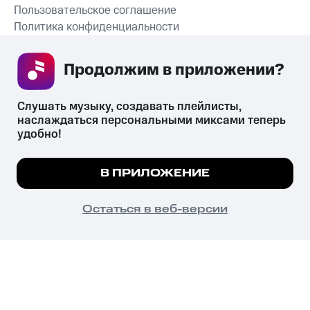
Пользовательское соглашение
Политика конфиденциальности
Рекомендательные технологии
Продолжим в приложении? 
СКАЧАТЬ ПРИЛОЖЕНИЕ
Слушать музыку, создавать плейлисты, 
наслаждаться персональными миксами теперь 
удобно!
Незаконное потребление наркотических средств,
психотропных веществ, их аналогов причиняет вред здоровью,
Мы используем куки, чтобы на сайте все
В ПРИЛОЖЕНИЕ
их незаконный оборот запрещён и влечёт установленную
работало.
Подробнее
законодательством ответственность.
© 2026 ООО «КИОН».
ПОНЯТНО
Остаться в веб-версии
Все права защищены
18+
Главная
В приложение
Избранное