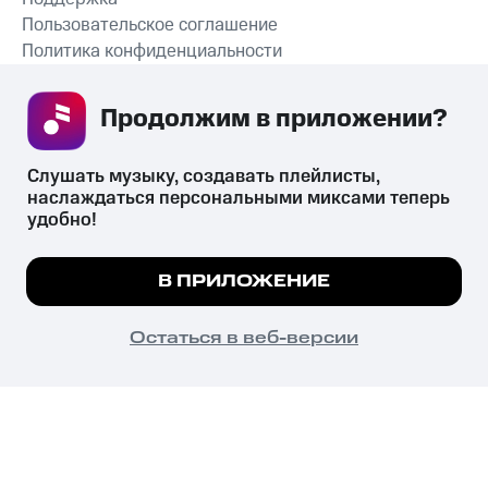
Пользовательское соглашение
Политика конфиденциальности
Рекомендательные технологии
Продолжим в приложении? 
СКАЧАТЬ ПРИЛОЖЕНИЕ
Слушать музыку, создавать плейлисты, 
наслаждаться персональными миксами теперь 
удобно!
Незаконное потребление наркотических средств,
психотропных веществ, их аналогов причиняет вред здоровью,
Мы используем куки, чтобы на сайте все
В ПРИЛОЖЕНИЕ
их незаконный оборот запрещён и влечёт установленную
работало.
Подробнее
законодательством ответственность.
© 2026 ООО «КИОН».
ПОНЯТНО
Остаться в веб-версии
Все права защищены
18+
Главная
В приложение
Избранное