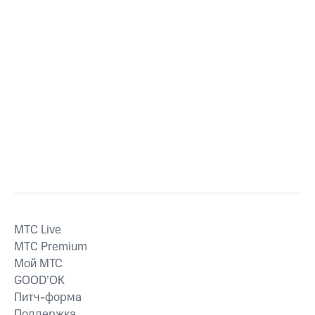
MTС Live
MTС Premium
Мой МТС
GOOD’OK
Питч-форма
Поддержка