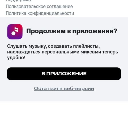
Пользовательское соглашение
Политика конфиденциальности
Рекомендательные технологии
Продолжим в приложении? 
СКАЧАТЬ ПРИЛОЖЕНИЕ
Слушать музыку, создавать плейлисты, 
наслаждаться персональными миксами теперь 
удобно!
Незаконное потребление наркотических средств,
психотропных веществ, их аналогов причиняет вред здоровью,
Мы используем куки, чтобы на сайте все
В ПРИЛОЖЕНИЕ
их незаконный оборот запрещён и влечёт установленную
работало.
Подробнее
законодательством ответственность.
© 2026 ООО «КИОН».
ПОНЯТНО
Остаться в веб-версии
Все права защищены
18+
Главная
В приложение
Избранное