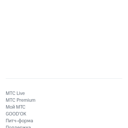
MTС Live
MTС Premium
Мой МТС
GOOD’OK
Питч-форма
Поддержка