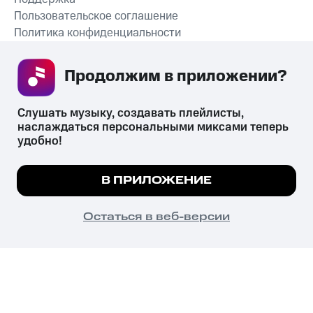
Пользовательское соглашение
Политика конфиденциальности
Рекомендательные технологии
Продолжим в приложении? 
СКАЧАТЬ ПРИЛОЖЕНИЕ
Слушать музыку, создавать плейлисты, 
наслаждаться персональными миксами теперь 
удобно!
Незаконное потребление наркотических средств,
психотропных веществ, их аналогов причиняет вред здоровью,
Мы используем куки, чтобы на сайте все
В ПРИЛОЖЕНИЕ
их незаконный оборот запрещён и влечёт установленную
работало.
Подробнее
законодательством ответственность.
© 2026 ООО «КИОН».
ПОНЯТНО
Остаться в веб-версии
Все права защищены
18+
Главная
В приложение
Избранное