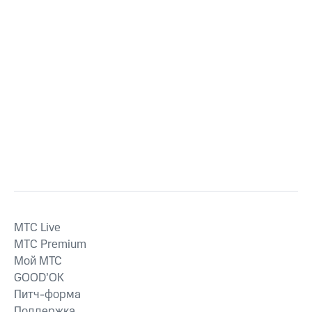
MTС Live
MTС Premium
Мой МТС
GOOD’OK
Питч-форма
Поддержка