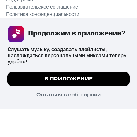
Пользовательское соглашение
Политика конфиденциальности
Рекомендательные технологии
Продолжим в приложении? 
СКАЧАТЬ ПРИЛОЖЕНИЕ
Слушать музыку, создавать плейлисты, 
наслаждаться персональными миксами теперь 
удобно!
Незаконное потребление наркотических средств,
психотропных веществ, их аналогов причиняет вред здоровью,
Мы используем куки, чтобы на сайте все
В ПРИЛОЖЕНИЕ
их незаконный оборот запрещён и влечёт установленную
работало.
Подробнее
законодательством ответственность.
© 2026 ООО «КИОН».
ПОНЯТНО
Остаться в веб-версии
Все права защищены
18+
Главная
В приложение
Избранное