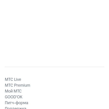
MTС Live
MTС Premium
Мой МТС
GOOD’OK
Питч-форма
Поддержка