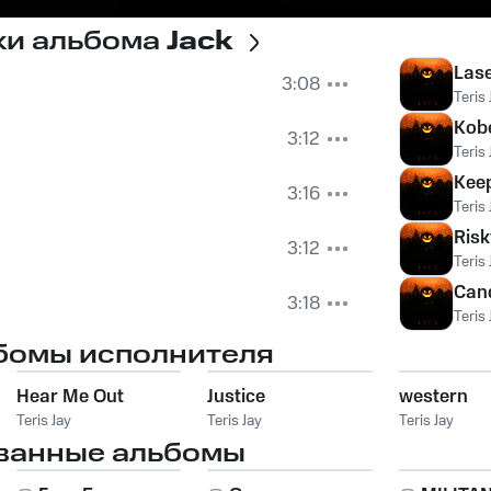
ки альбома
Jack
Lase
3:08
Teris 
Kob
3:12
Teris 
Keep
3:16
Teris 
Risk
3:12
Teris 
Can
3:18
Teris 
бомы исполнителя
Hear Me Out
Justice
western
Teris Jay
Teris Jay
Teris Jay
ванные альбомы