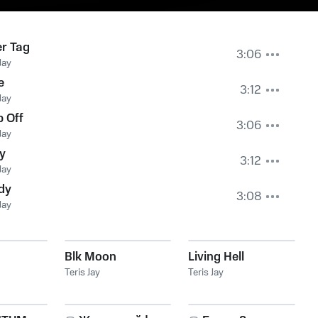
r Tag
3:06
Jay
e
3:12
Jay
 Off
3:06
Jay
y
3:12
Jay
dy
3:08
Jay
Blk Moon
Living Hell
Teris Jay
Teris Jay