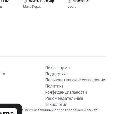
NTUM
Жить в кайф
Баста 3
нц
Макс Корж
Баста
Питч-форма
ium
Поддержка
Пользовательское соглашение
Политика
конфиденциальности
Рекомендательные
технологии
ет вред здоровью, их незаконный оборот запрещён и влечёт
НЯТНО