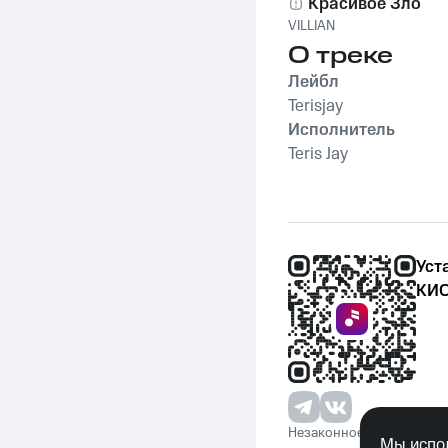
Красивое Зло
VILLIAN
О треке
Лейбл
Terisjay
Исполнитель
Teris Jay
Уст
КИО
Незаконное потребление 
Мы испол