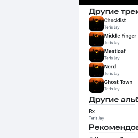
Другие тре
Checklist
Teris Jay
Middle Finger
Teris Jay
Meatloaf
Teris Jay
Nerd
Teris Jay
Ghost Town
Teris Jay
Другие аль
Rx
Teris Jay
Рекомендо