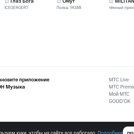
Глаз Бога
Омут
MILITA
ICEGERGERT
Полка
,
YASMI
тёмный при
ановите приложение
MTС Live
Н Музыка
MTС Prem
Мой МТС
GOOD’OK
наркотических средств, психотропных веществ, их аналогов причиня
ьзуем куки, чтобы на сайте все работало.
Подробнее
ПО