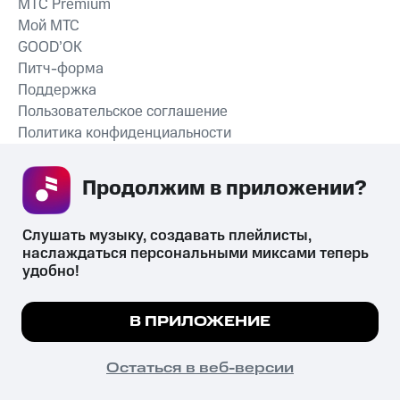
MTС Premium
Мой МТС
GOOD’OK
Питч-форма
Поддержка
Пользовательское соглашение
Политика конфиденциальности
Рекомендательные технологии
Продолжим в приложении? 
СКАЧАТЬ ПРИЛОЖЕНИЕ
Слушать музыку, создавать плейлисты, 
наслаждаться персональными миксами теперь 
удобно!
Незаконное потребление наркотических средств,
психотропных веществ, их аналогов причиняет вред здоровью,
Мы используем куки, чтобы на сайте все
В ПРИЛОЖЕНИЕ
их незаконный оборот запрещён и влечёт установленную
работало.
Подробнее
законодательством ответственность.
© 2026 ООО «КИОН».
ПОНЯТНО
Остаться в веб-версии
Все права защищены
18+
Главная
В приложение
Избранное