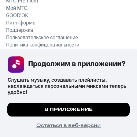
MTС Premium
Мой МТС
GOOD’OK
Питч-форма
Поддержка
Пользовательское соглашение
Политика конфиденциальности
Рекомендательные технологии
Продолжим в приложении? 
СКАЧАТЬ ПРИЛОЖЕНИЕ
Слушать музыку, создавать плейлисты, 
наслаждаться персональными миксами теперь 
удобно!
Незаконное потребление наркотических средств,
психотропных веществ, их аналогов причиняет вред здоровью,
Мы используем куки, чтобы на сайте все
В ПРИЛОЖЕНИЕ
их незаконный оборот запрещён и влечёт установленную
работало.
Подробнее
законодательством ответственность.
© 2026 ООО «КИОН».
ПОНЯТНО
Остаться в веб-версии
Все права защищены
18+
Главная
В приложение
Избранное