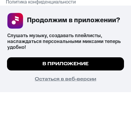
Политика конфиденциальности
Рекомендательные технологии
Продолжим в приложении? 
СКАЧАТЬ ПРИЛОЖЕНИЕ
Слушать музыку, создавать плейлисты, 
наслаждаться персональными миксами теперь 
удобно!
Незаконное потребление наркотических средств,
психотропных веществ, их аналогов причиняет вред здоровью,
Мы используем куки, чтобы на сайте все
В ПРИЛОЖЕНИЕ
их незаконный оборот запрещён и влечёт установленную
работало.
Подробнее
законодательством ответственность.
© 2026 ООО «КИОН».
ПОНЯТНО
Остаться в веб-версии
Все права защищены
18+
Главная
В приложение
Избранное