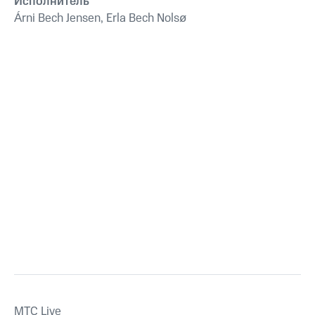
Исполнитель
Árni Bech Jensen, Erla Bech Nolsø
MTС Live