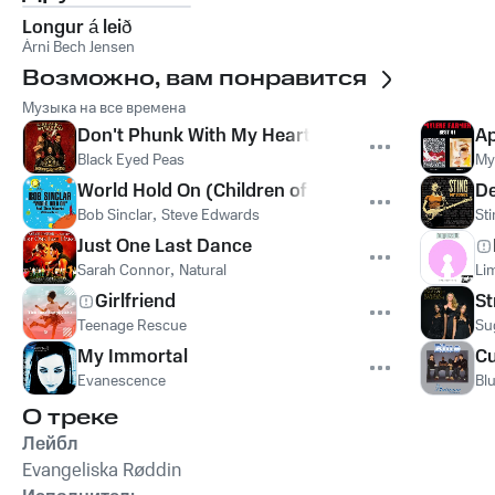
Longur á leið
Árni Bech Jensen
Возможно, вам понравится
Музыка на все времена
Don't Phunk With My Heart
Ap
Black Eyed Peas
My
World Hold On (Children of the Sky)
De
Bob Sinclar
,
Steve Edwards
St
Just One Last Dance
Sarah Connor
,
Natural
Lim
Girlfriend
St
Teenage Rescue
Su
My Immortal
Cu
Evanescence
Bl
О треке
Лейбл
Evangeliska Røddin