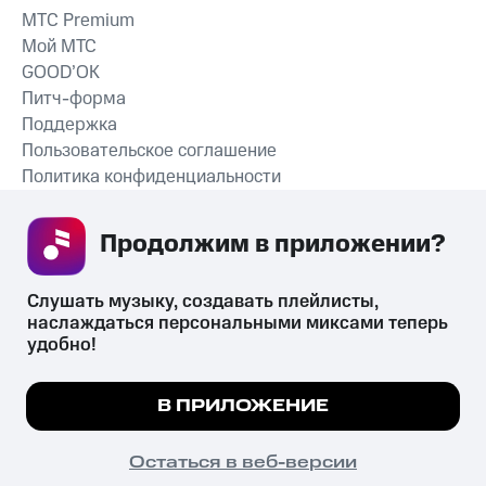
MTС Premium
Мой МТС
GOOD’OK
Питч-форма
Поддержка
Пользовательское соглашение
Политика конфиденциальности
Рекомендательные технологии
Продолжим в приложении? 
СКАЧАТЬ ПРИЛОЖЕНИЕ
Слушать музыку, создавать плейлисты, 
наслаждаться персональными миксами теперь 
удобно!
Незаконное потребление наркотических средств,
психотропных веществ, их аналогов причиняет вред здоровью,
Мы используем куки, чтобы на сайте все
В ПРИЛОЖЕНИЕ
их незаконный оборот запрещён и влечёт установленную
работало.
Подробнее
законодательством ответственность.
© 2026 ООО «КИОН».
ПОНЯТНО
Остаться в веб-версии
Все права защищены
18+