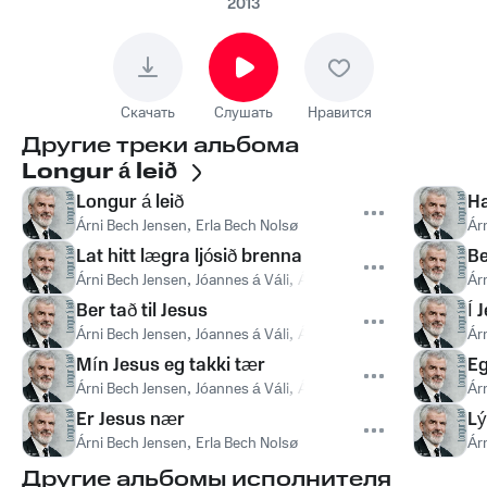
2013
Скачать
Слушать
Нравится
Другие треки альбома
Longur á leið
Longur á leið
Ha
Árni Bech Jensen
,
Erla Bech Nolsø
Ár
Lat hitt lægra ljósið brenna
Be
Árni Bech Jensen
,
Jóannes á Váli
,
Árni av Reyni
Ár
Ber tað til Jesus
Í 
Árni Bech Jensen
,
Jóannes á Váli
,
Árni av Reyni
Ár
Mín Jesus eg takki tær
Eg
Árni Bech Jensen
,
Jóannes á Váli
,
Árni av Reyni
Ár
Er Jesus nær
Lý
Árni Bech Jensen
,
Erla Bech Nolsø
Ár
Другие альбомы исполнителя