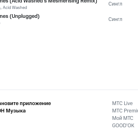
nes (Acid Washed's Mesmerising Remix)
Сингл
e
,
Acid Washed
nes (Unplugged)
Сингл
e
ановите приложение
MTС Live
Н Музыка
MTС Prem
Мой МТС
GOOD’OK