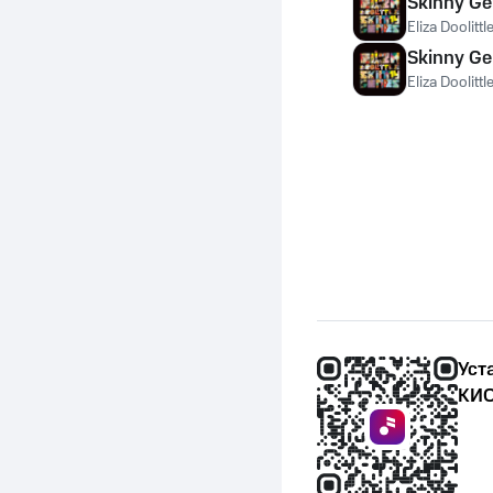
Skinny Ge
Eliza Doolittl
Skinny Ge
Eliza Doolittl
Уст
КИО