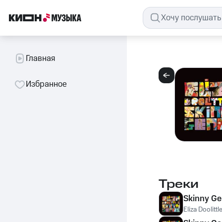
Главная
Избранное
Треки
Skinny G
Eliza Doolittl