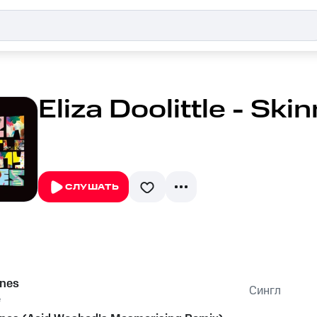
Eliza Doolittle - Sk
СЛУШАТЬ
enes
Сингл
e