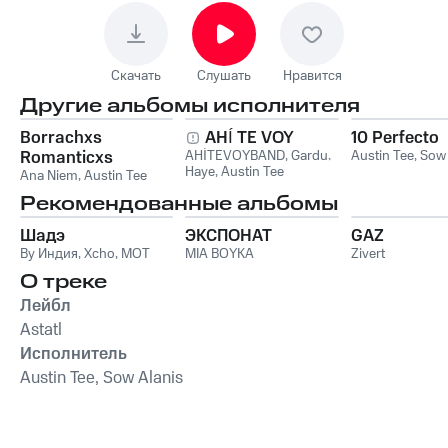
Скачать
Слушать
Нравится
Другие альбомы исполнителя
Borrachxs
AHÍ TE VOY
10 Perfecto
Romanticxs
AHÍTEVOYBAND
,
Gardu
,
Austin Tee
,
Sow 
Haye
,
Austin Tee
Ana Niem
,
Austin Tee
Рекомендованные альбомы
Шадэ
ЭКСПОНАТ
GAZ
By Индия
,
Xcho
,
MOT
MIA BOYKA
Zivert
О треке
Лейбл
Astatl
Исполнитель
Austin Tee, Sow Alanis