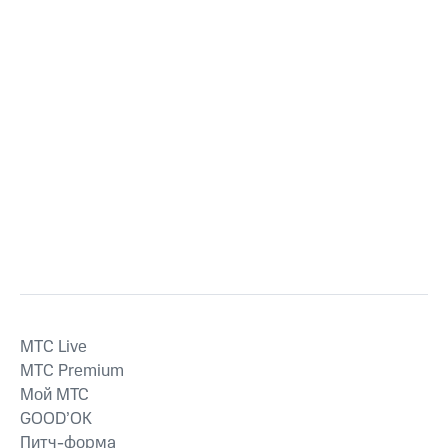
MTС Live
MTС Premium
Мой МТС
GOOD’OK
Питч-форма