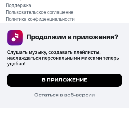
Поддержка
Пользовательское соглашение
Политика конфиденциальности
Рекомендательные технологии
Продолжим в приложении? 
СКАЧАТЬ ПРИЛОЖЕНИЕ
Слушать музыку, создавать плейлисты, 
наслаждаться персональными миксами теперь 
удобно!
Незаконное потребление наркотических средств,
психотропных веществ, их аналогов причиняет вред здоровью,
Мы используем куки, чтобы на сайте все
В ПРИЛОЖЕНИЕ
их незаконный оборот запрещён и влечёт установленную
работало.
Подробнее
законодательством ответственность.
© 2026 ООО «КИОН».
ПОНЯТНО
Остаться в веб-версии
Все права защищены
18+
Главная
В приложение
Избранное