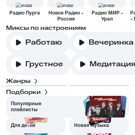
Радио Пурга
Новое Радио -
Радио МИР -
Р
Россия
Урал
-
Миксы по настроениям
Работаю
Вечеринка
Грустное
Медитаци
Жанры
Подборки
Популярные
плейлисты
Для детей
Новая музыка