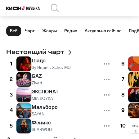
Всё
Чарт
Жанры
Радио
Актуально сейчас
Подб
Настоящий чарт
Шадэ
1
6
By Индия
,
Xcho
,
MOT
GAZ
2
7
Zivert
ЭКСПОНАТ
3
8
MIA BOYKA
Мальборо
4
9
SAYAN
Феникс
5
10
BEARWOLF