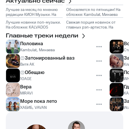
Актуально сейчас
Лучшее за месяц по мнению
Обновляется по пятницам! На
редакции КИОН Музыки. На
обложке: Kambulat, Минаева
обложке: Marselle
Лучшие новинки поп-музыки.
Свежая порция новинок от
На обложке: KALVADOS
главных рэп-артистов. На
обложке: TumaniYO, Эндшпиль
Главные треки недели
Половина
В
Kambulat
,
Минаева
Ст
Затонированный ваз
З
Витя АК
Кл
Обещаю
П
10AGE
WH
Вера
Гд
MIRAVI
KA
Море пока лето
З
ХАБИБ
,
VAVAN
Ис