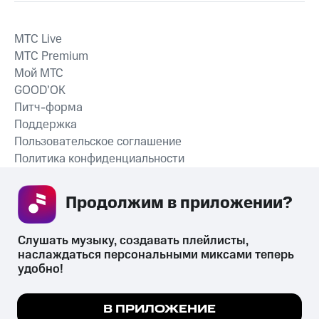
MTС Live
MTС Premium
Мой МТС
GOOD’OK
Питч-форма
Поддержка
Пользовательское соглашение
Политика конфиденциальности
Рекомендательные технологии
Продолжим в приложении? 
СКАЧАТЬ ПРИЛОЖЕНИЕ
Слушать музыку, создавать плейлисты, 
наслаждаться персональными миксами теперь 
удобно!
Незаконное потребление наркотических средств,
психотропных веществ, их аналогов причиняет вред здоровью,
Мы используем куки, чтобы на сайте все
В ПРИЛОЖЕНИЕ
их незаконный оборот запрещён и влечёт установленную
работало.
Подробнее