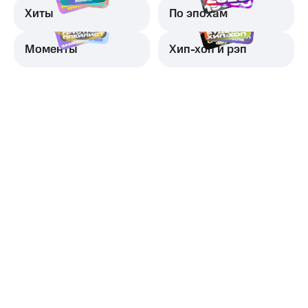
Хиты
По эпохам
Моменты
Хип-хоп и рэп