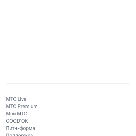
MTС Live
MTС Premium
Мой МТС
GOOD’OK
Питч-форма
Поддержка