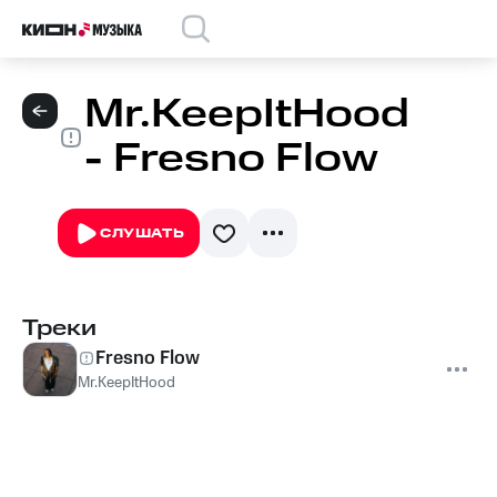
Mr.KeepItHood
- Fresno Flow
СЛУШАТЬ
Треки
Fresno Flow
Mr.KeepItHood