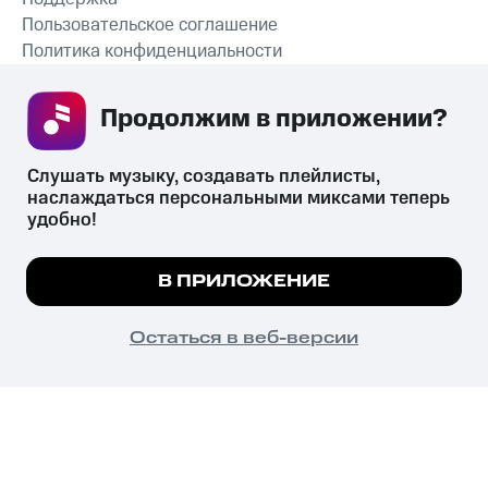
Пользовательское соглашение
Политика конфиденциальности
Рекомендательные технологии
Продолжим в приложении? 
СКАЧАТЬ ПРИЛОЖЕНИЕ
Слушать музыку, создавать плейлисты, 
наслаждаться персональными миксами теперь 
удобно!
Незаконное потребление наркотических средств,
психотропных веществ, их аналогов причиняет вред здоровью,
Мы используем куки, чтобы на сайте все
В ПРИЛОЖЕНИЕ
их незаконный оборот запрещён и влечёт установленную
работало.
Подробнее
законодательством ответственность.
© 2026 ООО «КИОН».
ПОНЯТНО
Остаться в веб-версии
Все права защищены
18+
Главная
В приложение
Избранное