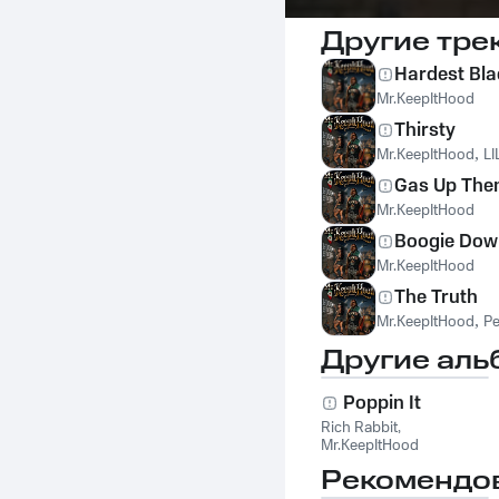
Другие тре
Hardest Bla
Mr.KeepItHood
Thirsty
Mr.KeepItHood
,
L
Gas Up The
Mr.KeepItHood
Boogie Dow
Mr.KeepItHood
The Truth
Mr.KeepItHood
,
P
Другие аль
Poppin It
Rich Rabbit
,
Mr.KeepItHood
Рекомендо