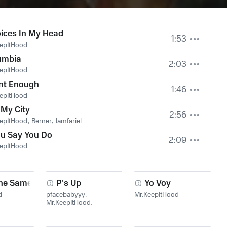
ices In My Head
1:53
epItHood
umbia
2:03
epItHood
nt Enough
1:46
epItHood
 My City
2:56
epItHood
,
Berner
,
Iamfariel
u Say You Do
2:09
epItHood
Never The Same
P's Up
Yo Voy
d
pfacebabyyy
,
Mr.KeepItHood
Mr.KeepItHood
,
JoeBlizow