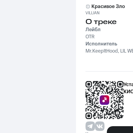
Красивое Зло
VILLIAN
О треке
Лейбл
OTR
Исполнитель
Mr.KeepItHood, LIL 
Уст
КИО