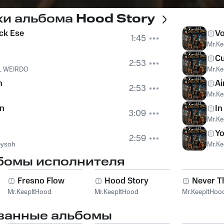
ки альбома
Hood Story
ck Ese
Vo
1:45
Mr.Ke
C
2:53
IL WEIRDO
Mr.Ke
n
Ai
2:53
Mr.Ke
n
In
3:09
Mr.Ke
Yo
2:59
eysoh
Mr.Ke
бомы исполнителя
Fresno Flow
Hood Story
Mr.KeepItHood
Mr.KeepItHood
Mr.KeepItHoo
ванные альбомы