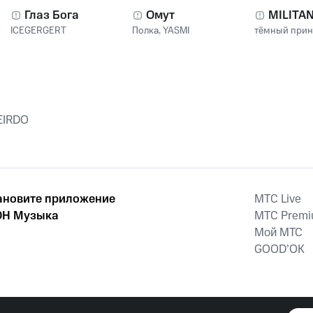
Глаз Бога
Омут
MILITA
ICEGERGERT
Полка
,
YASMI
тёмный при
WEIRDO
ановите приложение
MTС Live
Н Музыка
MTС Prem
Мой МТС
GOOD’OK