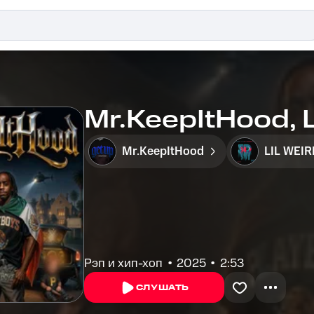
Mr.KeepItHood, 
Mr.KeepItHood
LIL WEI
Рэп и хип-хоп
2025
2:53
СЛУШАТЬ