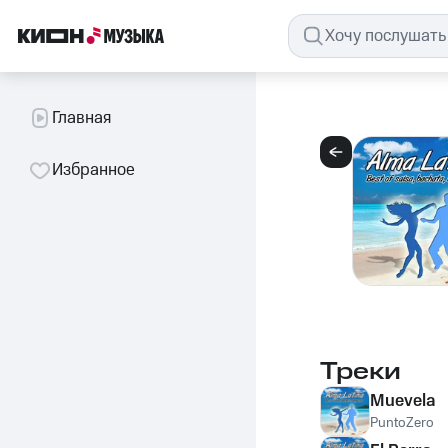
Главная
Избранное
Треки
Muevela
PuntoZero