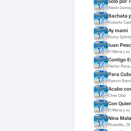
Solo por T
Alexis Gome
Bachata 
Roberto Cas
Ay mami
Romy Splint
Juan Pes
El Mena y su
Contigo E
Hector Pena
Para Cub
Ramon Ramir
Acabo con
Cheo Diaz
Con Quie
El Mena y su
Nina Mal
Ricardito
,
DJ