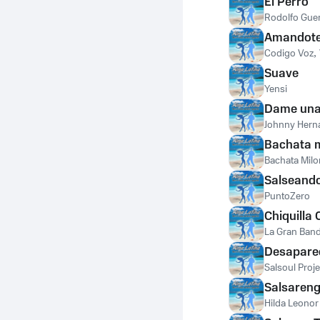
El Perro
Rodolfo Guer
Amandot
Codigo Voz
,
Suave
Yensi
Dame una
Johnny Hern
Bachata 
Bachata Mil
Salseand
PuntoZero
Chiquilla 
La Gran Ban
Desapare
Salsoul Proje
Salsaren
Hilda Leonor