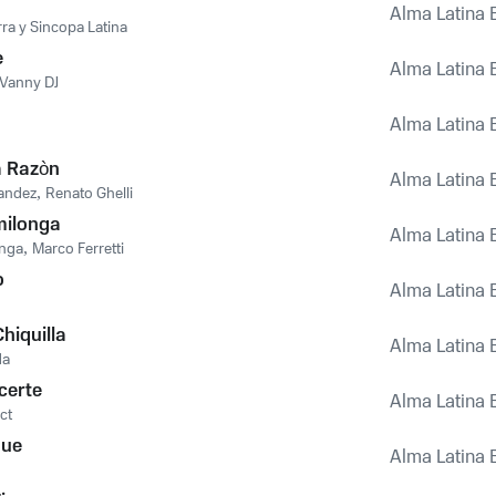
Alma Latina 
ra y Sincopa Latina
e
Alma Latina 
Vanny DJ
Alma Latina 
 Razòn
Alma Latina 
andez
,
Renato Ghelli
milonga
Alma Latina 
onga
,
Marco Ferretti
o
Alma Latina 
Chiquilla
Alma Latina 
da
certe
Alma Latina 
ct
gue
Alma Latina 