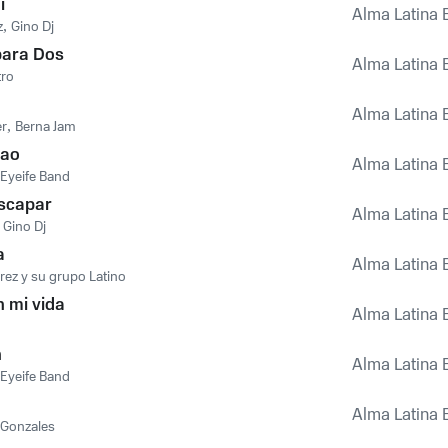
i
Alma Latina 
z
,
Gino Dj
para Dos
Alma Latina 
tro
Alma Latina 
er
,
Berna Jam
cao
Alma Latina 
 Eyeife Band
scapar
Alma Latina 
,
Gino Dj
a
Alma Latina 
ez y su grupo Latino
 mi vida
Alma Latina 
n
Alma Latina 
 Eyeife Band
a
Alma Latina 
 Gonzales