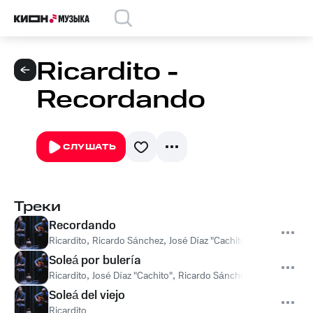
Ricardito -
Recordando
СЛУШАТЬ
Треки
Recordando
Ricardito
,
Ricardo Sánchez
,
José Díaz "Cachito"
,
Aaron Santiag
Soleá por bulería
Ricardito
,
José Díaz "Cachito"
,
Ricardo Sánchez
,
Jonathan Lew
Soleá del viejo
Ricardito