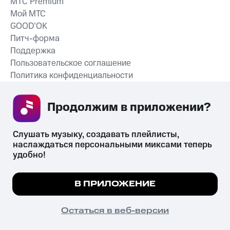
MTС Premium
Мой МТС
GOOD’OK
Питч-форма
Поддержка
Пользовательское соглашение
Политика конфиденциальности
Рекомендательные технологии
Продолжим в приложении? 
СКАЧАТЬ ПРИЛОЖЕНИЕ
Слушать музыку, создавать плейлисты, 
наслаждаться персональными миксами теперь 
удобно!
Незаконное потребление наркотических средств,
психотропных веществ, их аналогов причиняет вред здоровью,
Мы используем куки, чтобы на сайте все
В ПРИЛОЖЕНИЕ
их незаконный оборот запрещён и влечёт установленную
работало.
Подробнее
законодательством ответственность.
© 2026 ООО «КИОН».
ПОНЯТНО
Остаться в веб-версии
Все права защищены
18+
Главная
В приложение
Избранное