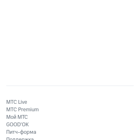
MTС Live
MTС Premium
Мой МТС
GOOD’OK
Питч-форма
Поддержка