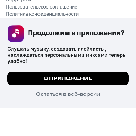
Пользовательское соглашение
Политика конфиденциальности
Рекомендательные технологии
Продолжим в приложении? 
СКАЧАТЬ ПРИЛОЖЕНИЕ
Слушать музыку, создавать плейлисты, 
наслаждаться персональными миксами теперь 
удобно!
Незаконное потребление наркотических средств,
психотропных веществ, их аналогов причиняет вред здоровью,
Мы используем куки, чтобы на сайте все
В ПРИЛОЖЕНИЕ
их незаконный оборот запрещён и влечёт установленную
работало.
Подробнее
законодательством ответственность.
© 2026 ООО «КИОН».
ПОНЯТНО
Остаться в веб-версии
Все права защищены
18+
Главная
В приложение
Избранное