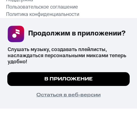
Пользовательское соглашение
Политика конфиденциальности
Рекомендательные технологии
Продолжим в приложении? 
СКАЧАТЬ ПРИЛОЖЕНИЕ
Слушать музыку, создавать плейлисты, 
наслаждаться персональными миксами теперь 
удобно!
Незаконное потребление наркотических средств,
психотропных веществ, их аналогов причиняет вред здоровью,
Мы используем куки, чтобы на сайте все
В ПРИЛОЖЕНИЕ
их незаконный оборот запрещён и влечёт установленную
работало.
Подробнее
законодательством ответственность.
© 2026 ООО «КИОН».
ПОНЯТНО
Остаться в веб-версии
Все права защищены
18+
Главная
В приложение
Избранное