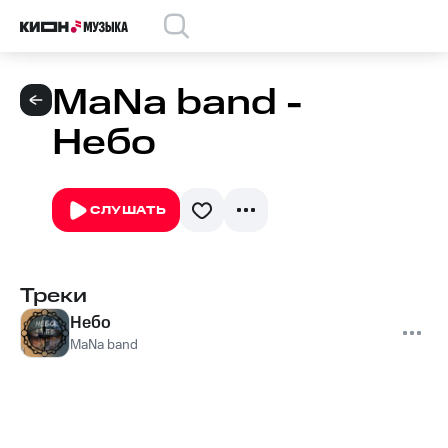
MaNa band -
Небо
СЛУШАТЬ
Треки
Небо
MaNa band