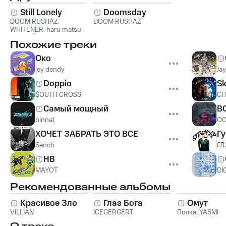
Still Lonely
Doomsday
DOOM RUSHAZ
,
DOOM RUSHAZ
WHITENER
,
haru matsui
,
РЕДКИЙ
Похожие треки
Око
jey dendy
Ja
Doppio
Sk
$OUTH CROSS
C
Самый мощный
В
binnat
ОС
ХОЧЕТ ЗАБРАТЬ ЭТО ВСЕ
Г
Sench
ГЛ
HB
MAYOT
DI
Рекомендованные альбомы
Красивое Зло
Глаз Бога
Омут
VILLIAN
ICEGERGERT
Полка
,
YASMI