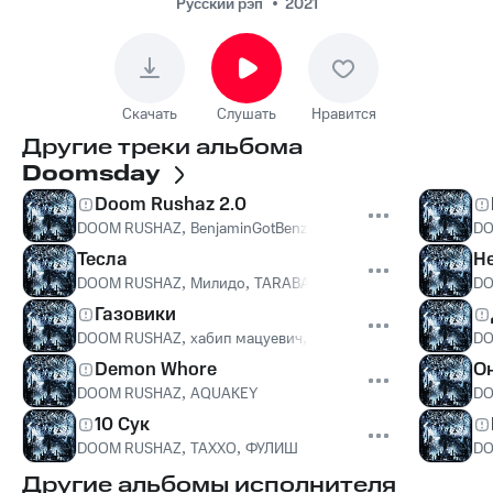
Русский рэп
2021
Скачать
Слушать
Нравится
Другие треки альбома
Doomsday
Doom Rushaz 2.0
DOOM RUSHAZ
,
BenjaminGotBenz
,
WHITENER
DO
Тесла
Н
DOOM RUSHAZ
,
Милидо
,
TARABANDZ
DO
Газовики
DOOM RUSHAZ
,
хабип мацуевич
,
BenjaminGotBenz
,
Jone$ Gr
DO
Demon Whore
О
DOOM RUSHAZ
,
AQUAKEY
DO
10 Сук
DOOM RUSHAZ
,
ТАХХО
,
ФУЛИШ
DO
Другие альбомы исполнителя