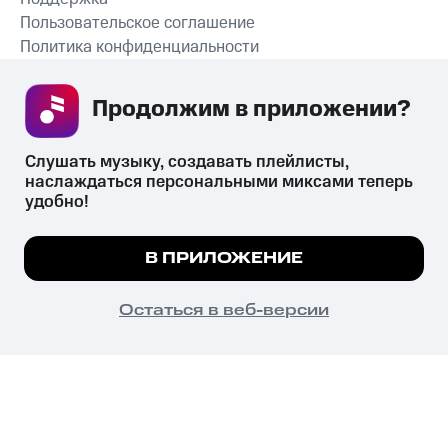
Пользовательское соглашение
Политика конфиденциальности
Рекомендательные технологии
Продолжим в приложении? 
СКАЧАТЬ ПРИЛОЖЕНИЕ
Слушать музыку, создавать плейлисты, 
наслаждаться персональными миксами теперь 
удобно!
Незаконное потребление наркотических средств,
психотропных веществ, их аналогов причиняет вред здоровью,
Мы используем куки, чтобы на сайте все
В ПРИЛОЖЕНИЕ
их незаконный оборот запрещён и влечёт установленную
работало.
Подробнее
законодательством ответственность.
© 2026 ООО «КИОН».
ПОНЯТНО
Остаться в веб-версии
Все права защищены
18+
Главная
В приложение
Избранное