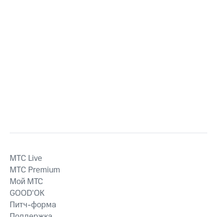
MTС Live
MTС Premium
Мой МТС
GOOD’OK
Питч-форма
Поддержка