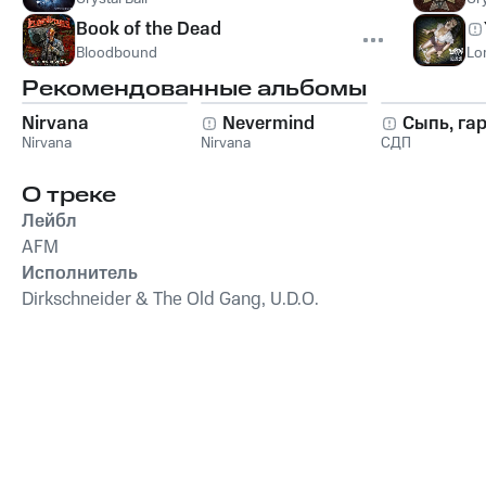
Book of the Dead
Bloodbound
Lo
Рекомендованные альбомы
Nirvana
Nevermind
Сыпь, га
Nirvana
Nirvana
СДП
О треке
Лейбл
AFM
Исполнитель
Dirkschneider & The Old Gang, U.D.O.