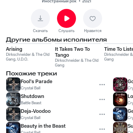
Иностранный рок
2021
Скачать
Слушать
Нравится
Другие альбомы исполнителя
Arising
It Takes Two To
Time To List
Dirkschneider & The Old
Tango
Dirkschneider &
Gang
,
U.D.O.
Gang
Dirkschneider & The Old
Gang
Похожие треки
Fool's Parade
Go
Crystal Ball
Cry
Shutdown
Lo
Battle Beast
Cry
Deja-Voodoo
Ge
Crystal Ball
Cry
Beauty in the Beast
S
Crystal Ball
Cry