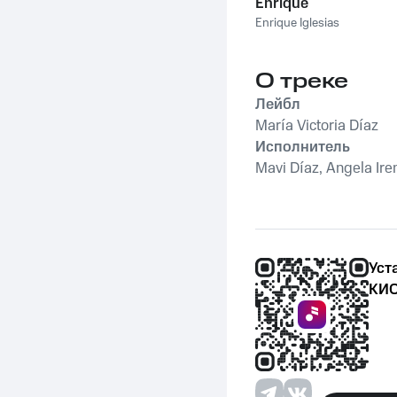
Enrique
Enrique Iglesias
О треке
Лейбл
María Victoria Díaz
Исполнитель
Mavi Díaz, Angela Ire
Уст
КИО