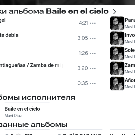
ки альбома
Baile en el cielo
gel
Par
4:21
Mavi 
te debía
Invo
3:05
Mavi 
Sol
1:26
Mavi 
ntiagueñas / Zamba de mi pago
Zamb
3:20
Mavi 
Año
0:35
Mavi 
бомы исполнителя
Baile en el cielo
Mavi Díaz
ванные альбомы