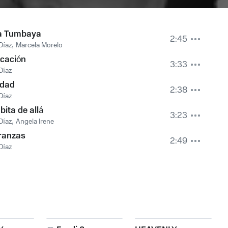
a Tumbaya
2:45
Díaz
,
Marcela Morelo
cación
3:33
Díaz
edad
2:38
Díaz
ita de allá
3:23
Díaz
,
Angela Irene
ranzas
2:49
Díaz