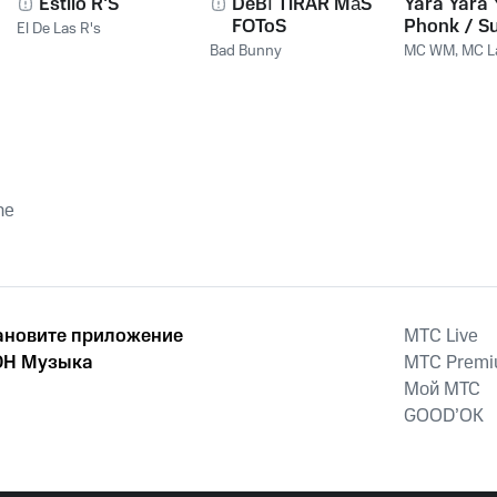
Estilo R'S
DeBÍ TiRAR MáS
Yara Yara 
FOToS
Phonk / S
El De Las R's
Amiga Eu 
Bad Bunny
MC WM
,
MC L
Pegar
ne
ановите приложение
MTС Live
Н Музыка
MTС Prem
Мой МТС
GOOD’OK