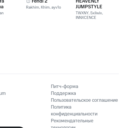
Ya
Fendi 2
HEAVENLY
ua
JUMPSTYLE
Rakhim
,
Khim
,
ayv1o
Vou
an
TWXNY
,
Sxilwix
,
INNXCENCE
Питч-форма
ium
Поддержка
Пользовательское соглашение
Политика
конфиденциальности
Рекомендательные
технологии