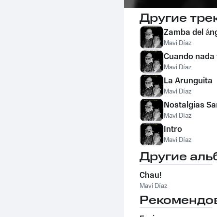
Другие тре
Zamba del án
Mavi Díaz
Cuando nada 
Mavi Díaz
La Arunguita
Mavi Díaz
Nostalgias Sa
Mavi Díaz
Intro
Mavi Díaz
Другие аль
Chau!
Mavi Díaz
Рекомендо