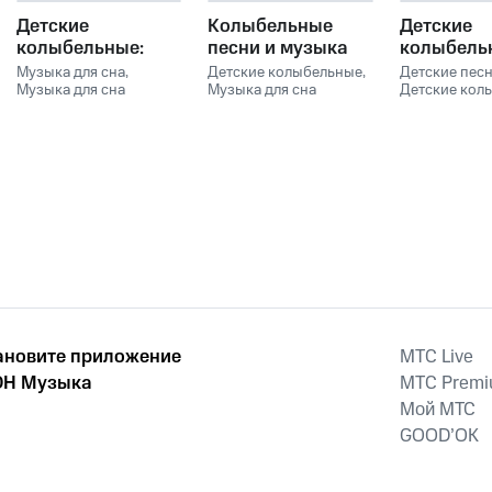
Детские
Колыбельные
Детские
колыбельные:
песни и музыка
колыбель
Нежная
для сна
песни и м
Музыка для сна
,
Детские колыбельные
,
Детские пес
успокаивающая
Музыка для сна
младенцев
Музыка для сна
для сна м
Детские кол
малыша
,
Музыка для
малыша
,
Музыка для
Музыка для 
музыка для сна
младенце
сна младенцев
,
сна младенцев
,
малыша
,
Муз
малышей и детей
Детские колыбельные
Детские песни
,
сна младенц
Сказочный Сон
,
КОЛЫБЕЛЬН
Музыка для сна
Сказочный С
ановите приложение
MTС Live
Н Музыка
MTС Prem
Мой МТС
GOOD’OK