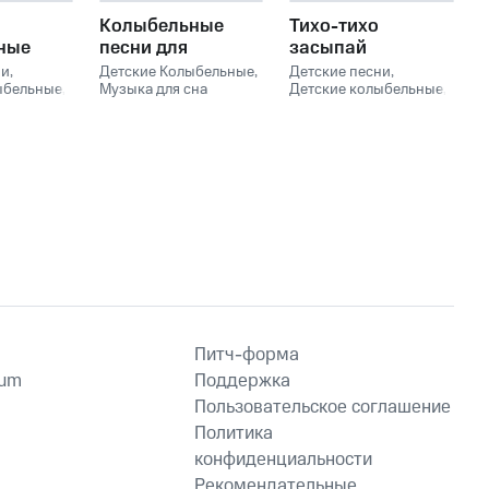
Колыбельные
Тихо-тихо
ные
песни для
засыпай
узыка
малышей
ни
,
Детские Колыбельные
,
Детские песни
,
алыша и
ыбельные
,
Музыка для сна
Детские колыбельные
,
сна
Младенцев
,
Музыка для сна
в
ыка для
Колыбельная
малыша
,
Музыка для
ев
,
сна младенцев
,
Музыка
ЫЕ
,
для сна
он
Питч-форма
ium
Поддержка
Пользовательское соглашение
Политика
конфиденциальности
Рекомендательные