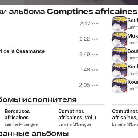
ки альбома
Comptines africaines,
Sou
2:47
Lami
Muk
2:22
Lami
cri de la Casamance
Bou
2:49
Lami
Sou
1:48
Lami
Kou
2:05
Lami
бомы исполнителя
Berceuses
Comptines
Comptines
africaines
africaines, Vol. 1
africaines,
Lamine M'bengue
Lamine M'bengue
Lamine M'be
ванные альбомы