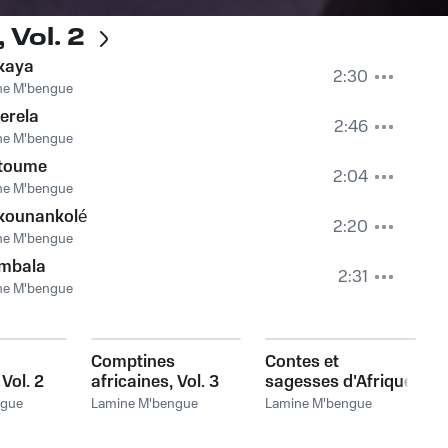
 Vol. 2
kaya
2:30
ne M'bengue
erela
2:46
ne M'bengue
toume
2:04
ne M'bengue
kounankolé
2:20
ne M'bengue
mbala
2:31
ne M'bengue
Comptines
Contes et
 Vol. 2
africaines, Vol. 3
sagesses d'Afrique
ngue
Lamine M'bengue
Lamine M'bengue