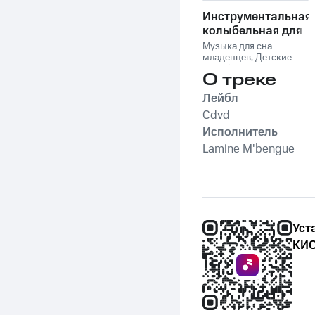
Инструментальная
колыбельная для
малышей со
Музыка для сна
звуками природы
младенцев
,
Детские
колыбельные
,
Музыка
О треке
для сна малыша
,
Музыка для сна
,
Лейбл
Колыбельная музыка
для детей и младенцев
Cdvd
Исполнитель
Lamine M'bengue
Уст
КИО