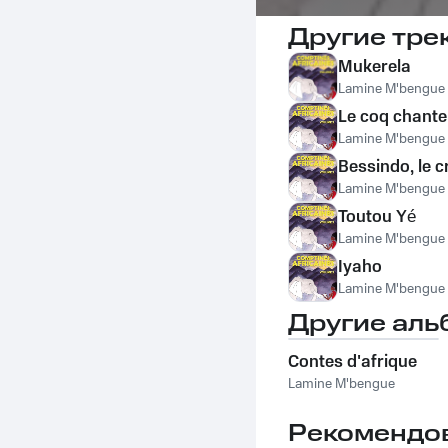
Другие тре
Mukerela
Lamine M'bengue
Le coq chante
Lamine M'bengue
Bessindo, le 
Lamine M'bengue
Toutou Yé
Lamine M'bengue
Iyaho
Lamine M'bengue
Другие аль
Contes d'afrique
Lamine M'bengue
Рекомендо