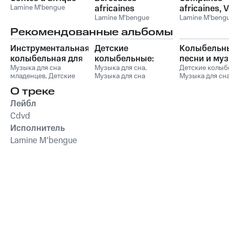
Lamine M'bengue
africaines
africaines, Vo
Lamine M'bengue
Lamine M'beng
Рекомендованные альбомы
Инструментальная
Детские
Колыбельн
колыбельная для
колыбельные:
песни и му
малышей со
Музыка для сна
Нежная
Музыка для сна
,
для сна
Детские колыб
младенцев
,
Детские
Музыка для сна
Музыка для сн
звуками природы
успокаивающая
младенцев
колыбельные
,
Музыка
малыша
,
Музыка для
малыша
,
Музык
музыка для сна
О треке
для сна малыша
,
сна младенцев
,
Детские
сна младенцев
малышей и детей
Музыка для сна
,
колыбельные
песни
,
Сказочн
Лейбл
Колыбельная музыка
Музыка для с
Cdvd
для детей и младенцев
Исполнитель
Lamine M'bengue