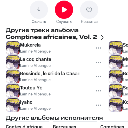
Скачать
Слушать
Нравится
Другие треки альбома
Comptines africaines, Vol. 2
Mukerela
S
Lamine M'bengue
La
Le coq chante
M
Lamine M'bengue
La
Bessindo, le cri de la Casamance
B
Lamine M'bengue
La
Toutou Yé
S
Lamine M'bengue
La
Iyaho
K
Lamine M'bengue
La
Другие альбомы исполнителя
Contes d'afrique
Berceuses
Comptines