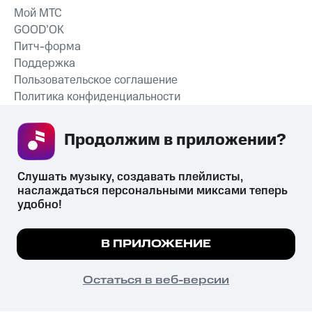
Мой МТС
GOOD’OK
Питч-форма
Поддержка
Пользовательское соглашение
Политика конфиденциальности
Рекомендательные технологии
Продолжим в приложении? 
СКАЧАТЬ ПРИЛОЖЕНИЕ
Слушать музыку, создавать плейлисты, 
наслаждаться персональными миксами теперь 
удобно!
Незаконное потребление наркотических средств,
психотропных веществ, их аналогов причиняет вред здоровью,
Мы используем куки, чтобы на сайте все
В ПРИЛОЖЕНИЕ
их незаконный оборот запрещён и влечёт установленную
работало.
Подробнее
законодательством ответственность.
© 2026 ООО «КИОН».
ПОНЯТНО
Остаться в веб-версии
Все права защищены
18+
Главная
В приложение
Избранное