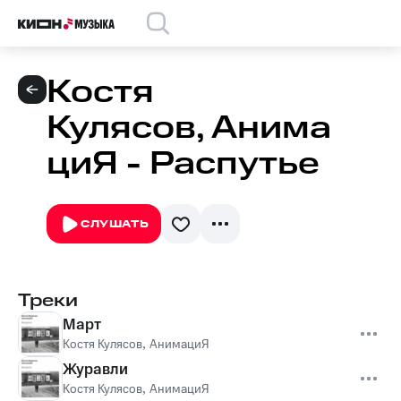
Костя
Кулясов, Анима
циЯ - Распутье
СЛУШАТЬ
Треки
Март
Костя Кулясов
,
АнимациЯ
Журавли
Костя Кулясов
,
АнимациЯ