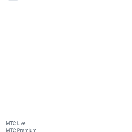
MTС Live
MTС Premium