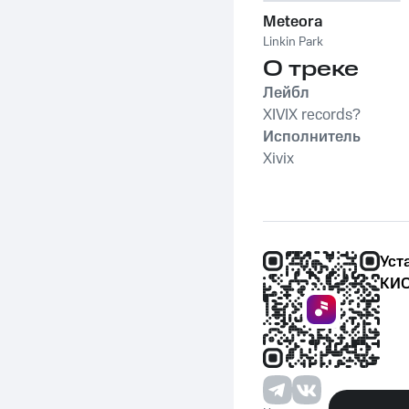
Meteora
Linkin Park
О треке
Лейбл
XIVIX records?
Исполнитель
Xivix
Уст
КИО