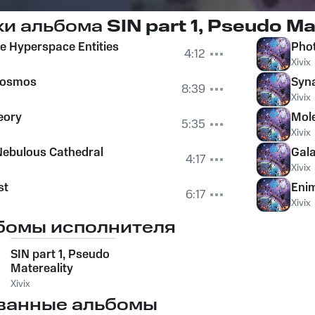
ки альбома
SIN part 1, Pseudo Ma
 Hyperspace Entities
Pho
4:12
Xivix
 Cosmos
Syna
8:39
Xivix
eory
Mol
5:35
Xivix
Nebulous Cathedral
Gala
4:17
Xivix
st
Eni
6:17
Xivix
бомы исполнителя
SIN part 1, Pseudo
Matereality
Xivix
ванные альбомы