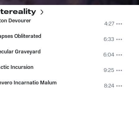
tereality
ton Devourer
4:27
pses Obliterated
6:33
ecular Graveyard
6:04
ctic Incursion
9:25
mvero Incarnatio Malum
8:24