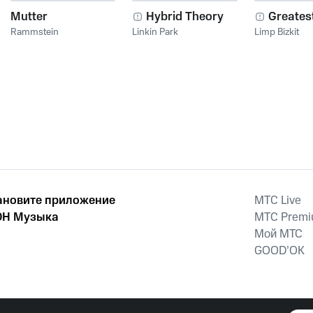
Mutter
Hybrid Theory
Greatest
Rammstein
Linkin Park
Limp Bizkit
ановите приложение
MTС Live
Н Музыка
MTС Prem
Мой МТС
GOOD’OK