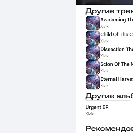
Другие тре
Awakening The
Xivix
Child Of The
Xivix
Dissection Th
Xivix
Scion Of The 
Xivix
Eternal Harve
Xivix
Другие аль
Urgent EP
Xivix
Рекомендо