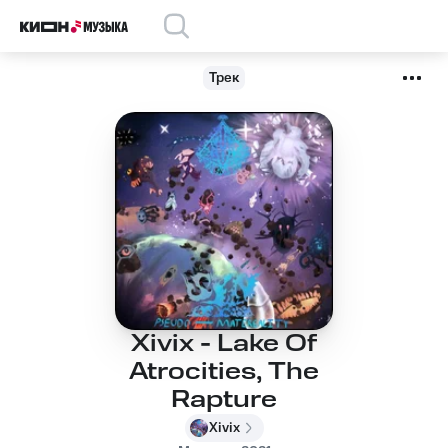
Трек
Xivix - Lake Of
Atrocities, The
Rapture
Xivix