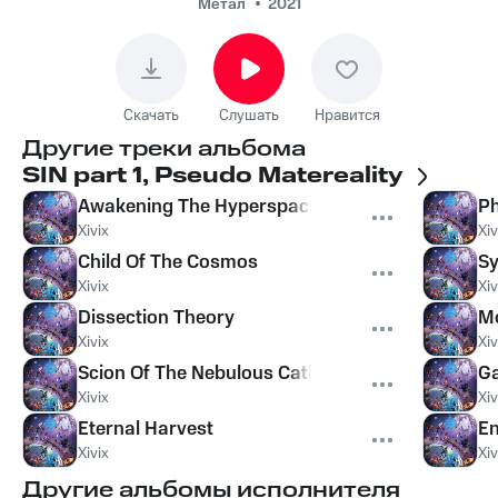
Метал
2021
Скачать
Слушать
Нравится
Другие треки альбома
SIN part 1, Pseudo Matereality
Awakening The Hyperspace Entities
Ph
Xivix
Xiv
Child Of The Cosmos
Sy
Xivix
Xiv
Dissection Theory
Mo
Xivix
Xiv
Scion Of The Nebulous Cathedral
Ga
Xivix
Xiv
Eternal Harvest
En
Xivix
Xiv
Другие альбомы исполнителя