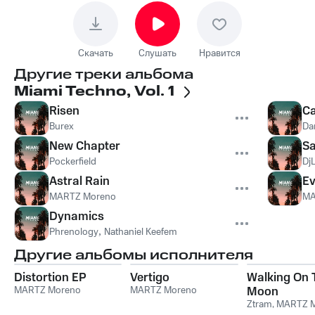
Скачать
Слушать
Нравится
Другие треки альбома
Miami Techno, Vol. 1
Risen
C
Burex
Da
New Chapter
Sa
Pockerfield
DjL
Astral Rain
E
MARTZ Moreno
MA
Dynamics
Phrenology
,
Nathaniel Keefem
Другие альбомы исполнителя
Distortion EP
Vertigo
Walking On 
MARTZ Moreno
MARTZ Moreno
Moon
Ztram
,
MARTZ 