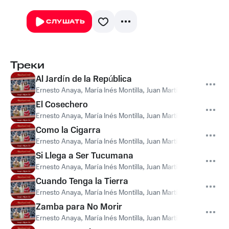
СЛУШАТЬ
Треки
Al Jardín de la República
Ernesto Anaya
,
María Inés Montilla
,
Juan Martín Medina
El Cosechero
Ernesto Anaya
,
María Inés Montilla
,
Juan Martín Medina
Como la Cigarra
Ernesto Anaya
,
María Inés Montilla
,
Juan Martín Medina
Si Llega a Ser Tucumana
Ernesto Anaya
,
María Inés Montilla
,
Juan Martín Medina
Cuando Tenga la Tierra
Ernesto Anaya
,
María Inés Montilla
,
Juan Martín Medina
Zamba para No Morir
Ernesto Anaya
,
María Inés Montilla
,
Juan Martín Medina