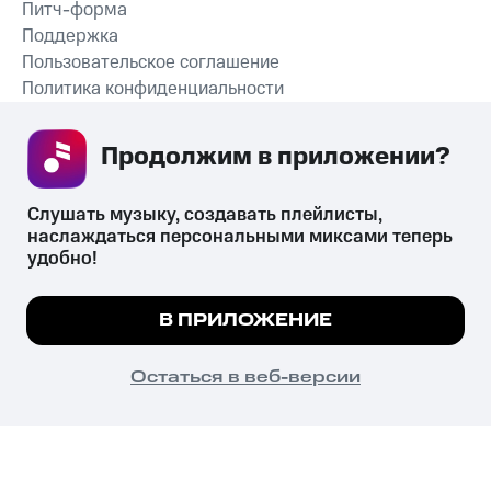
Питч-форма
Поддержка
Пользовательское соглашение
Политика конфиденциальности
Рекомендательные технологии
Продолжим в приложении? 
СКАЧАТЬ ПРИЛОЖЕНИЕ
Слушать музыку, создавать плейлисты, 
наслаждаться персональными миксами теперь 
удобно!
Незаконное потребление наркотических средств,
психотропных веществ, их аналогов причиняет вред здоровью,
Мы используем куки, чтобы на сайте все
В ПРИЛОЖЕНИЕ
их незаконный оборот запрещён и влечёт установленную
работало.
Подробнее
законодательством ответственность.
© 2026 ООО «КИОН».
ПОНЯТНО
Остаться в веб-версии
Все права защищены
18+
Главная
В приложение
Избранное