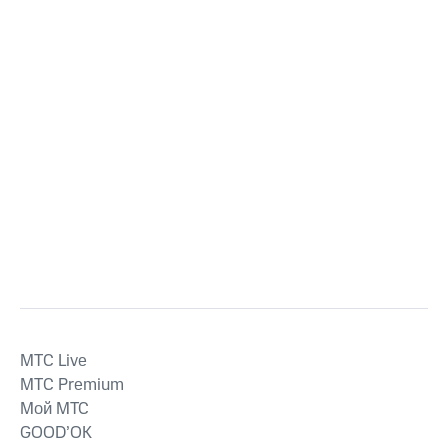
MTС Live
MTС Premium
Мой МТС
GOOD’OK