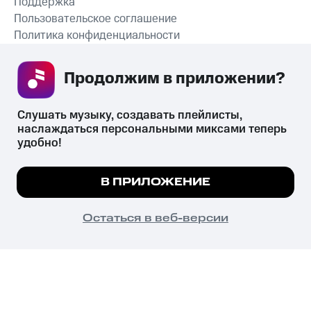
Поддержка
Пользовательское соглашение
Политика конфиденциальности
Рекомендательные технологии
Продолжим в приложении? 
СКАЧАТЬ ПРИЛОЖЕНИЕ
Слушать музыку, создавать плейлисты, 
наслаждаться персональными миксами теперь 
удобно!
Незаконное потребление наркотических средств,
психотропных веществ, их аналогов причиняет вред здоровью,
Мы используем куки, чтобы на сайте все
В ПРИЛОЖЕНИЕ
их незаконный оборот запрещён и влечёт установленную
работало.
Подробнее
законодательством ответственность.
© 2026 ООО «КИОН».
ПОНЯТНО
Остаться в веб-версии
Все права защищены
18+
Главная
В приложение
Избранное