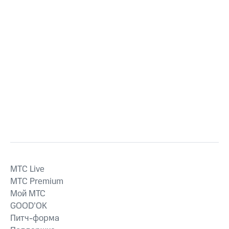
MTС Live
MTС Premium
Мой МТС
GOOD’OK
Питч-форма