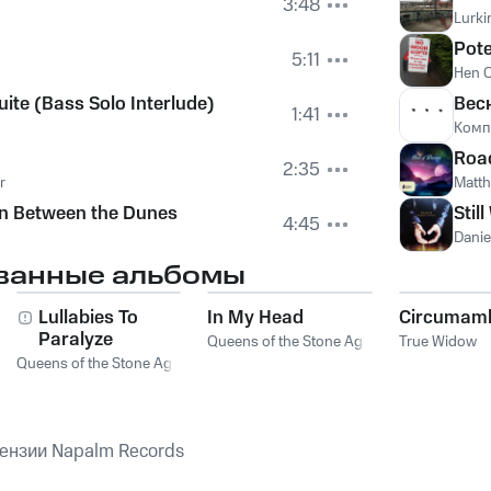
3:48
Lurki
Pote
5:11
Hen 
uite (Bass Solo Interlude)
Вес
1:41
Комп
Roa
2:35
r
Matt
en Between the Dunes
Stil
4:45
Danie
ванные альбомы
Lullabies To
In My Head
Circumamb
Paralyze
Queens of the Stone Age
True Widow
Queens of the Stone Age
ензии Napalm Records