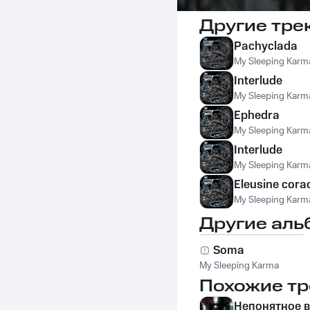
Другие тре
Pachyclada
My Sleeping Karm
Interlude
My Sleeping Karm
Ephedra
My Sleeping Karm
Interlude
My Sleeping Karm
Eleusine cor
My Sleeping Karm
Другие аль
Soma
My Sleeping Karma
Похожие тр
Непонятное 