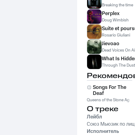
Breaking the time
Perplex
Doug Wimbish
Suite et pours
Rosario Giuliani
Jievoao
Dead Voices On Ai
What Is Hidd
Through The Dust
Рекомендо
Songs For The
Deaf
Queens of the Stone Age
О треке
Лейбл
Союз Мьюзик по лиц
Исполнитель