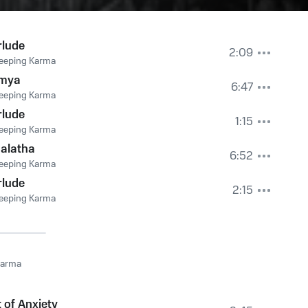
rlude
2:09
eeping Karma
mya
6:47
eeping Karma
rlude
1:15
eeping Karma
alatha
6:52
eeping Karma
rlude
2:15
eeping Karma
Karma
 of Anxiety