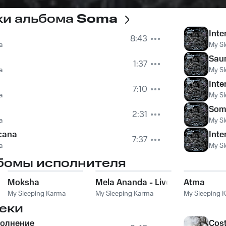
ки альбома
Soma
Inte
8:43
a
My Sl
Sau
1:37
a
My Sl
Inte
7:10
a
My Sl
Som
2:31
a
My Sl
acana
Inte
7:37
a
My Sl
бомы исполнителя
Moksha
Mela Ananda - Live
Atma
My Sleeping Karma
My Sleeping Karma
My Sleeping 
еки
волнение
Cost