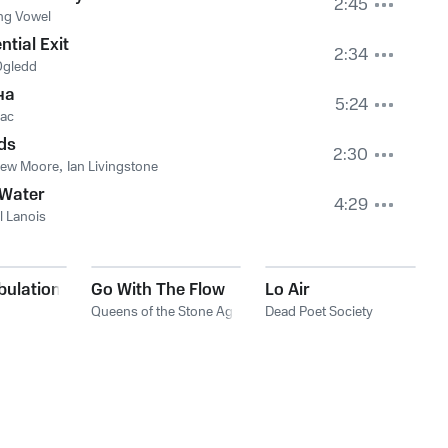
2:45
ng Vowel
ntial Exit
2:34
Ogledd
на
5:24
ас
ds
2:30
hew Moore
,
Ian Livingstone
l Water
4:29
l Lanois
ulation
Go With The Flow
Lo Air
Queens of the Stone Age
Dead Poet Society