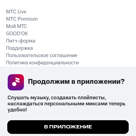
MTС Live
MTС Premium
Мой МТС
GOOD’OK
Питч-форма
Поддержка
Пользовательское соглашение
Политика конфиденциальности
Рекомендательные технологии
Продолжим в приложении? 
СКАЧАТЬ ПРИЛОЖЕНИЕ
Слушать музыку, создавать плейлисты, 
наслаждаться персональными миксами теперь 
удобно!
Незаконное потребление наркотических средств,
психотропных веществ, их аналогов причиняет вред здоровью,
Мы используем куки, чтобы на сайте все
В ПРИЛОЖЕНИЕ
их незаконный оборот запрещён и влечёт установленную
работало.
Подробнее
законодательством ответственность.